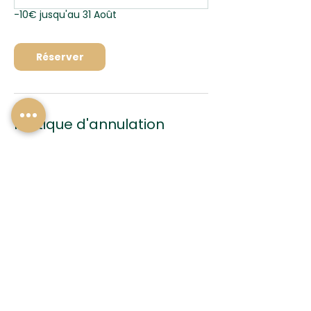
-10€ jusqu'au 31 Août
Réserver
Politique d'annulation
Pour annuler ou reporter un rendez-
vous, merci de me contacter 24h à
l'avance. Dans le cas contraire, je me
verrais contraint de vous facturer la
séance.
Coordonnées
06 83 50 17 62
francois-castel@outlook.com