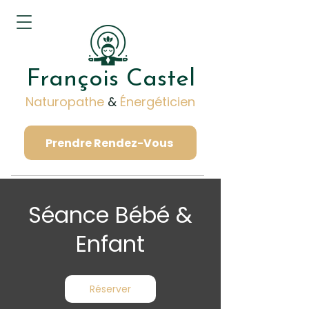
François Castel
Naturopathe
&
Énergéticien
Prendre Rendez-Vous
Séance Bébé &
Enfant
Réserver